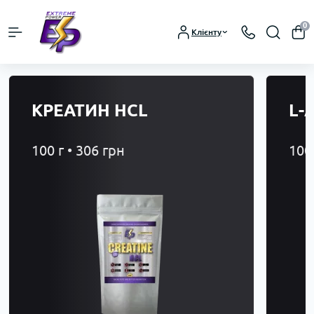
0
Клієнту
КРЕАТИН HCL
L-
100 г • 306 грн
100