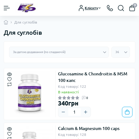
0
Клієнту
Для суглобів
Для суглобів
Glucosamine & Chondroitin & MSM
100 капс
Код товару: 122
В наявності
0
340грн
Calcium & Magnesium 100 caps
Код товару: 128