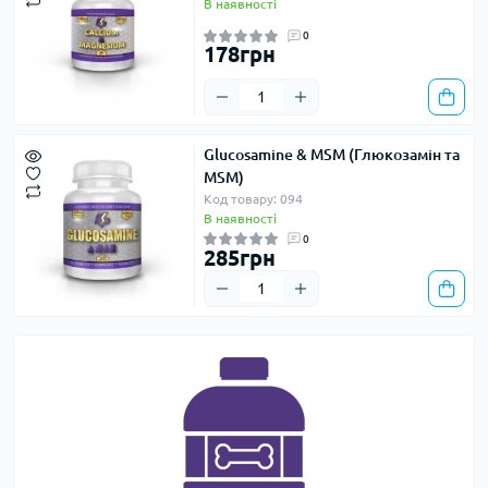
В наявності
0
178грн
Glucosamine & MSM (Глюкозамін та
MSM)
Код товару: 094
В наявності
0
285грн