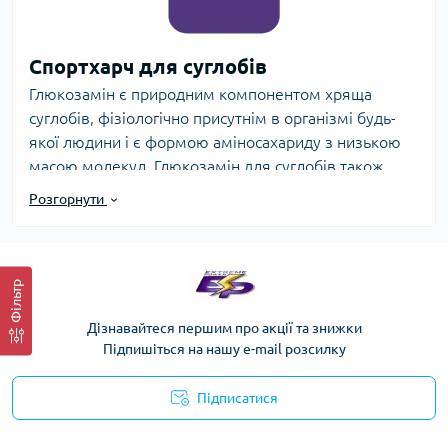
Спортхарч для суглобів
Глюкозамін є природним компонентом хряща
суглобів, фізіологічно присутнім в організмі будь-
якої людини і є формою аміносахариду з низькою
масою молекул. Глюкозамін для суглобів також
вважається універсальним попередником і
Розгорнути
будівельним блоком всіх важливих мастил суглобів
і тканин, що амортизують, загальновідомих
глюкозаміногліканів, що включають кислоту
гіалуронову, сульфат хондроїтин і протеогликани,
Фільтр
які з них утворюються. В організмі людини вони
Дізнавайтеся першим про акції та знижки
використовуються хондроцитами як вихідний
Підпишіться на нашу e-mail розсилку
матеріал для синтезу нових протеогліканів, кислоти
гіалуронової та глікозаміногліканів, які є
Підписатися
компонентами тканини хряща суглобів.