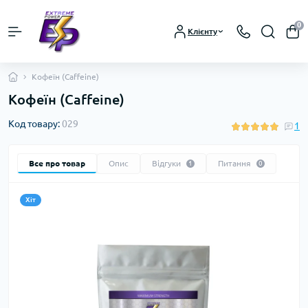
0
Клієнту
Кофеїн (Caffeine)
Кофеїн (Caffeine)
Код товару:
029
1
Все про товар
Опис
Відгуки
Питання
1
0
Хіт