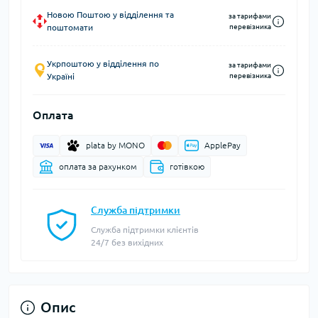
Новою Поштою у відділення та
за тарифами
поштомати
перевізника
Укрпоштою у відділення по
за тарифами
Україні
перевізника
Оплата
plata by MONO
ApplePay
оплата за рахунком
готівкою
Служба підтримки
Служба підтримки клієнтів
24/7 без вихідних
Опис