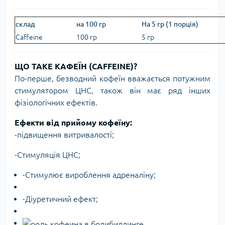
склад
на 100 гр
На 5 гр (1 порція)
Caffeine
100 гр
5 гр
ЩО ТАКЕ КАФЕЇН (CAFFEINE)?
По-перше, безводний кофеїн вважається потужним
стимулятором ЦНС, також він має ряд інших
фізіологічних ефектів.
Ефекти від прийому кофеїну:
-підвищення витривалості;
-Стимуляція ЦНС;
-Стимулює вироблення адреналіну;
-Діуретичний ефект;