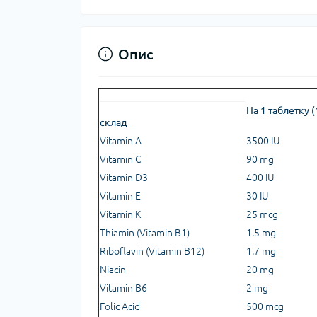
Опис
На 1 таблетку (
склад
Vitamin A
3500 IU
Vitamin C
90 mg
Vitamin D3
400 IU
Vitamin E
30 IU
Vitamin K
25 mcg
Thiamin (Vitamin B1)
1.5 mg
Riboflavin (Vitamin B12)
1.7 mg
Niacin
20 mg
Vitamin B6
2 mg
Folic Acid
500 mcg