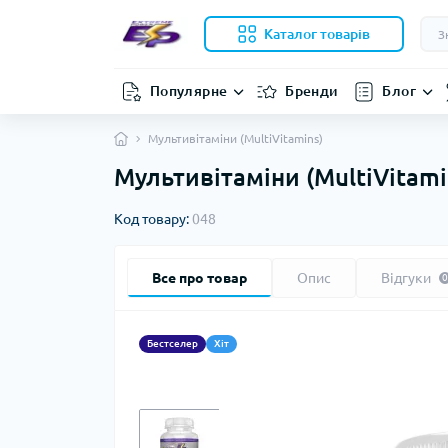
Каталог товарів
Популярне
Бренди
Блог
Мультивітаміни (MultiVitamins)
Мультивітаміни (MultiVitami
Код товару:
048
Все про товар
Опис
Відгуки
0
Бестселер
Хіт