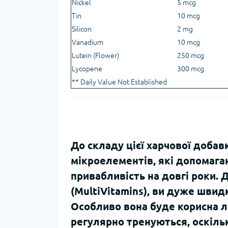
Nickel
5 mcg
Tin
10 mcg
Silicon
2 mg
Vanadium
10 mcg
Lutein (Flower)
250 mcg
Lycopene
300 mcg
** Daily Value Not Established
До складу цієї харчової добавк
мікроелементів, які допомага
привабливість на довгі роки.
(MultiVitamins), ви дуже швид
Особливо вона буде корисна л
регулярно тренуються, оскіль