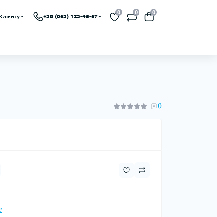
0
0
0
Клієнту
+38 (063) 123-45-67
0
?