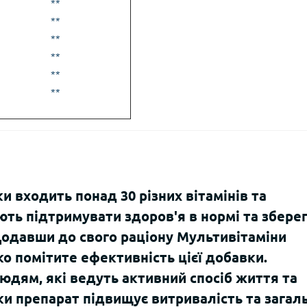
**
**
**
**
**
**
и входить понад 30 різних вітамінів та
ють підтримувати здоров'я в нормі та збере
 Додавши до свого раціону Мультивітаміни
ко помітите ефективність цієї добавки.
юдям, які ведуть активний спосіб життя та
ки препарат підвищує витривалість та загал