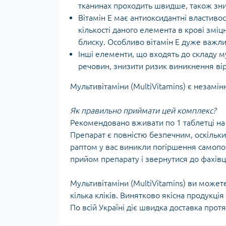
тканинах проходить швидше, також зни
Вітамін Е має антиоксидантні властивос
кількості даного елемента в крові зміц
блиску. Особливо вітамін Е дуже важл
Інші елементи, що входять до складу м
речовин, знизити ризик виникнення ві
Мультивітаміни (MultiVitamins) є незам
Як правильно приймати цей комплекс?
Рекомендовано вживати по 1 таблетці на
Препарат є повністю безпечним, оскільки
раптом у вас виникли погіршення самопочут
прийом препарату і звернутися до фахівц
Мультивітаміни (MultiVitamins) ви може
кілька кліків. Винятково якісна продукці
По всій Україні діє швидка доставка протя