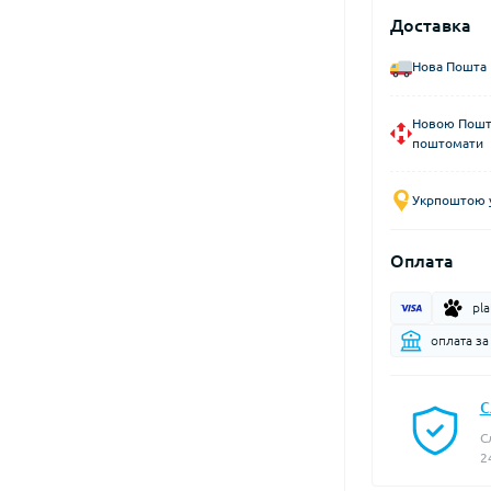
Доставка
Нова Пошта 
Новою Пошто
поштомати
Укрпоштою у
Оплата
pl
оплата за
С
С
2