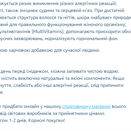
жується ризик виникнення різних алергічних реакцій;
ті, також зміцнює судини та серцевий м'яз. При достатній
нюється структура волосся та нігтів, шкіра «набуває» природ
ивий для правильного функціонування жіночого організму;
ультивітамінів (MultiVitamins), допомагають прискорити обм
русних захворювань, нормалізують гормональний фон.
інною харчовою добавкою для сучасної людини.
 день перед сніданком, можна запивати чистою водою.
 містить виключно натуральні та якісні компоненти. Якщо
тя, слабкість або інші алергічні реакції, слід припинити
я.
те придбати онлайн у нашому
спортивному магазині
всього
я від світових виробників за прийнятними цінами.
гом 1-2 днів. Корисні покупки!