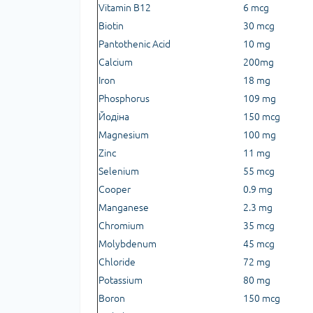
Vitamin B12
6 mcg
Biotin
30 mcg
Pantothenic Acid
10 mg
Calcium
200mg
Iron
18 mg
Phosphorus
109 mg
Йодіна
150 mcg
Magnesium
100 mg
Zinc
11 mg
Selenium
55 mcg
Cooper
0.9 mg
Manganese
2.3 mg
Chromium
35 mcg
Molybdenum
45 mcg
Chloride
72 mg
Potassium
80 mg
Boron
150 mcg