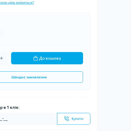
коли ціна зміниться?
До кошика
Швидке замовлення
 в 1 клік:
Купити