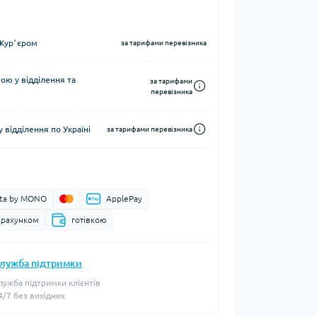
Курʼєром
за тарифами перевізника
ю у відділення та
за тарифами
перевізника
 відділення по Україні
за тарифами перевізника
ata by MONO
ApplePay
 рахунком
готівкою
лужба підтримки
лужба підтримки клієнтів
4/7 без вихідних