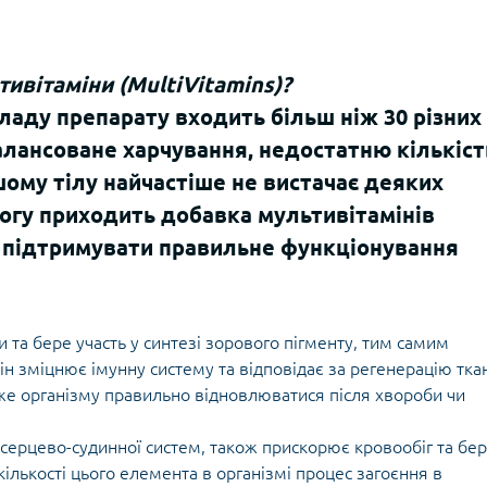
ивітаміни (MultiVitamins)?
ладу препарату входить більш ніж 30 різних
алансоване харчування, недостатню кількіст
ашому тілу найчастіше не вистачає деяких
огу приходить добавка мультивітамінів
е підтримувати правильне функціонування
и та бере участь у синтезі зорового пігменту, тим самим
ін зміцнює імунну систему та відповідає за регенерацію тка
е організму правильно відновлюватися після хвороби чи
а серцево-судинної систем, також прискорює кровообіг та бе
 кількості цього елемента в організмі процес загоєння в