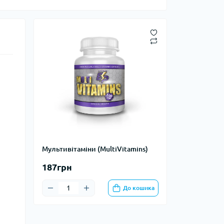
Мультивітаміни (MultiVitamins)
187грн
До кошика