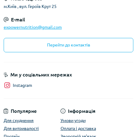
м.Київ , вул. Героїв Крут 25
E-mail
expowernutrition@gmail.com
Перейти до контактів
Ми у соціальних мережах
Instagram
Популярне
Інформація
Для схуднення
Умови угоди
Для витривалості
Оплата і доставка
Протеїн
Зворотній зв'язок