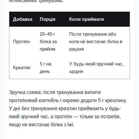
інтенсивних тренувань.
Добавка
Порція
Коли приймати
20–40 г
Після тренування або
Протеїн
білка за
коли не вистачає білка в
прийом
раціоні
5 г на
У будь-який зручний час,
Креатин
день
щодня
Зручна схема: після тренування випити
протеїновий коктейль і окремо додати 5 г креатину.
У дні без тренування креатин приймають у будь-
який зручний час, а протеїн — тільки за потреби,
якщо не вистачає білка з їжі.