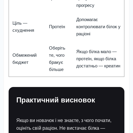
прогресу
Допомагає
Ціль —
Протеїн
контролювати білок у
схуднення
раціоні
Оберіть
Якщо білка мало —
Обмежений
те, чого
протеїн, якщо білка
бюджет
бракує
достатньо — креатин
більше
Практичний висновок
Якщо ви новачок і не знаєте, з чого почати,
оцініть свій раціон. Не вистачає білка —