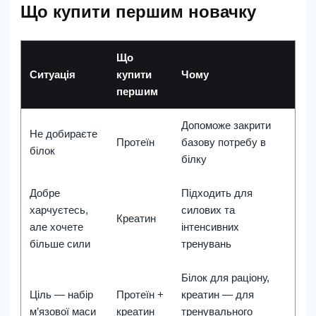
Що купити першим новачку
Що
Ситуація
купити
Чому
першим
Допоможе закрити
Не добираєте
Протеїн
базову потребу в
білок
білку
Добре
Підходить для
харчуєтесь,
силових та
Креатин
але хочете
інтенсивних
більше сили
тренувань
Білок для раціону,
Ціль — набір
Протеїн +
креатин — для
м’язової маси
креатин
тренувального