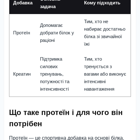
Добавка
Кому підходить
задача
Тим, хто не
Допомагає
набирає достатньо
Протеїн
добрати білок у
білка зі звичайної
раціоні
їжі
Підтримка
Тим, хто
силових
тренується з
Креатин
тренувань,
вагами або виконує
потужності та
інтенсивні
інтенсивності
навантаження
Що таке протеїн і для чого він
потрібен
Протеїн — це спортивна добавка на основі білка.