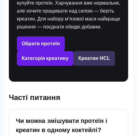
купуйте протеїн. Харчування вже нормальне,
але хочете працювати над силою — беріть
креатин. Для набору м’язової маси найкраще
рішення — поєднати обидві добавки.
Обрати протеїн
Категорія креатину
Креатин HCL
Часті питання
Чи можна змішувати протеїн і
креатин в одному коктейлі?