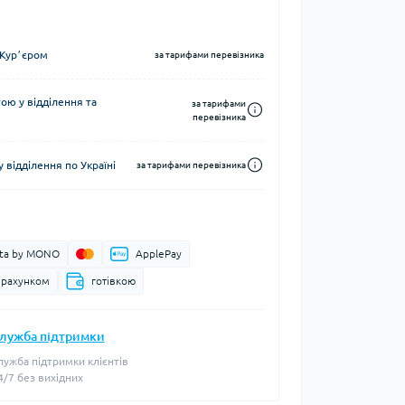
Курʼєром
за тарифами перевізника
ю у відділення та
за тарифами
перевізника
 відділення по Україні
за тарифами перевізника
ata by MONO
ApplePay
 рахунком
готівкою
лужба підтримки
лужба підтримки клієнтів
4/7 без вихідних