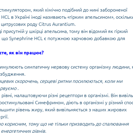
тимулятором, який хімічно подібний до нині забороненої
 HCL в Україні іноді називають «гірким апельсином», оскільк
 цитрусових роду Citrus Aurantium.
 присутній у шкірці апельсина, тому він відомий як гіркий
, що Synephrine HCL є потужною харчовою добавкою для
те, як він працює?
тимулюють симпатичну нервову систему організму людини, 
и збудження.
рцевих скорочень, серцеві ритми посилюються, коли ми
нервуємо
.
рівні, налаштовуючи різні рецептори в організмі. Він вивіл
ростимульовані Синефрином, діють в організмі у різний спос
льшити рівень жиру, який вивільняється з наших жирових
гії.
ливо корисним, тому що не тільки призводить до спалювання
 енергетичних рівнів.