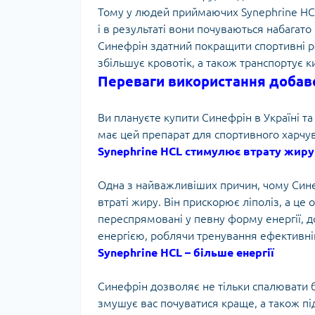
Тому у людей приймаючих Synephrine HCL 
і в результаті вони почуваються набагато
Синефрін здатний покращити спортивні ре
збільшує кровотік, а також транспортує 
Переваги використання добаво
Ви плануєте купити Синефрін в Україні та
має цей препарат для спортивного харчу
Synephrine HCL стимулює втрату жиру
Одна з найважливіших причин, чому Синеф
втраті жиру. Він прискорює ліполіз, а це
переспрямовані у певну форму енергії, 
енергією, роблячи тренування ефективн
Synephrine HCL – більше енергії
Синефрін дозволяє не тільки спалювати б
змушує вас почуватися краще, а також пі