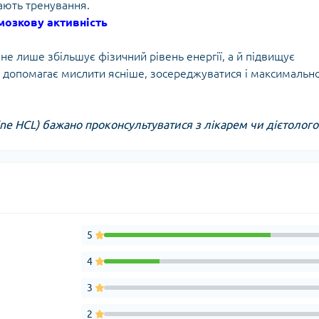
ають тренування.
 мозкову активність
 не лише збільшує фізичний рівень енергії, а й підвищує
е допомагає мислити ясніше, зосереджуватися і максимальн
ne HCL) бажано проконсультуватися з лікарем чи дієтолого
5
4
3
2