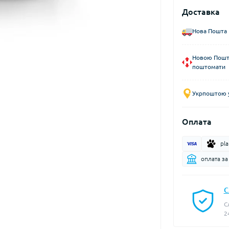
Доставка
Нова Пошта 
Новою Пошто
поштомати
Укрпоштою у
Оплата
pl
оплата за
С
С
2