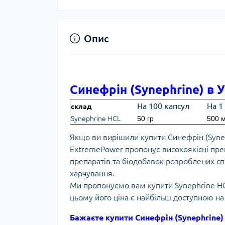
Опис
Синефрін (Synephrine) в У
На 100 капсул
На 1
склад
Synephrine HCL
50 гр
500 м
Якщо ви вирішили купити Синефрін (Synep
ExtremePower пропонує високоякісні пре
препаратів та біодобавок розроблених сп
харчування.
Ми пропонуємо вам купити Synephrine HCL
цьому його ціна є найбільш доступною на
Бажаєте купити Синефрін (Synephrine) 