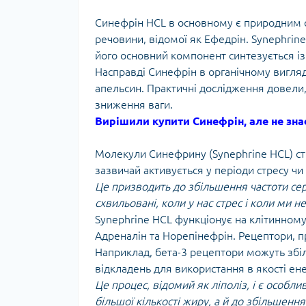
Синефрін HCL в основному є природним с
речовини, відомої як Ефедрін. Synephrine
його основний компонент синтезується із
Насправді Синефрін в органічному вигляді
апельсин. Практичні дослідження довели
зниження ваги.
Вирішили купити Синефрін, але не знає
Молекули Синефрину (Synephrine HCL) с
зазвичай активується у періоди стресу ч
Це призводить до збільшення частоти се
схвильовані, коли у нас стрес і коли ми 
Synephrine HCL функціонує на клітинному 
Адреналін та Норепінефрін. Рецептори, п
Наприклад, бета-3 рецептори можуть збі
відкладень для використання в якості енер
Це процес, відомий як ліполіз, і є особ
більшої кількості жиру, а й до збільшення