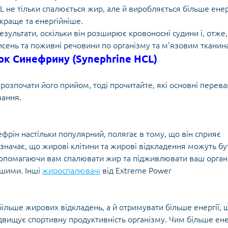
не тільки спалюється жир, але й виробляється більше енерг
 краще та енергійніше.
зультати, оскільки він розширює кровоносні судини і, отже,
кисень та поживні речовини по організму та м'язовим тканин
к Синефрину (Synephrine HCL)
 розпочати його прийом, тоді прочитайте, які основні перева
вання.
рін настільки популярний, полягає в тому, що він сприяє
 означає, що жирові клітини та жирові відкладення можуть бу
допомагаючи вам спалювати жир та підживлювати ваш орган
ішими. Інші
жироспалювачі
від Extreme Power
ільше жирових відкладень, а й отримувати більше енергії, 
двищує спортивну продуктивність організму. Чим більше ене