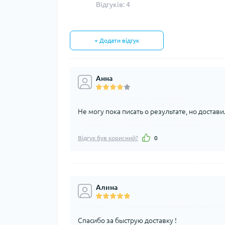
Відгуків: 4
+ Додати відгук
Анна
Не могу пока писать о результате, но доста
Відгук був корисний?
0
Алина
Спасибо за быструю доставку !