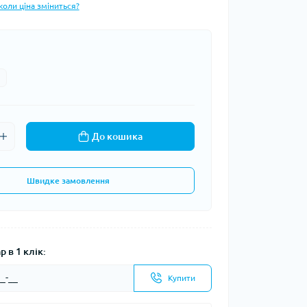
коли ціна зміниться?
До кошика
Швидке замовлення
 в 1 клік:
Купити