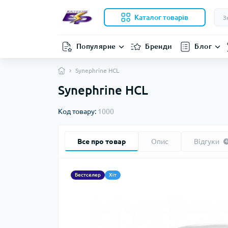
Каталог товарів
Популярне
Бренди
Блог
Synephrine HCL
Synephrine HCL
Код товару:
1000
Все про товар
Опис
Відгуки
4
Бестселер
Хіт