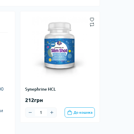
00
Synephrine HCL
212грн
ри
До кошика