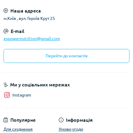
Наша адреса
м.Київ , вул. Героїв Крут 25
E-mail
expowernutrition@gmail.com
Перейти до контактів
Ми у соціальних мережах
Instagram
Популярне
Інформація
Для схуднення
Умови угоди