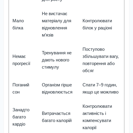
Не вистачає
Мало
матеріалу для
Контролювати
білка
відновлення
білок у раціоні
м’язів
Поступово
Тренування не
Немає
збільшувати вагу,
дають нового
прогресії
повторення або
стимулу
обсяг
Поганий
Організм гірше
Спати 7–9 годин,
сон
відновлюється
якщо це можливо
Контролювати
Занадто
Витрачається
активність і
багато
багато калорій
компенсувати
кардіо
калорії