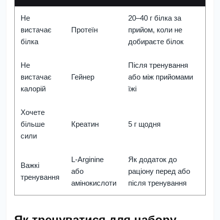
Не
20–40 г білка за
вистачає
Протеїн
прийом, коли не
білка
добираєте білок
Не
Після тренування
вистачає
Гейнер
або між прийомами
калорій
їжі
Хочете
більше
Креатин
5 г щодня
сили
L-Arginine
Як додаток до
Важкі
або
раціону перед або
тренування
амінокислоти
після тренування
Як тренуватися для набору