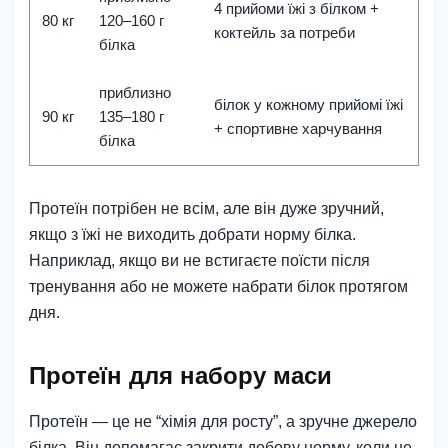
4 прийоми їжі з білком +
80 кг
120–160 г
коктейль за потреби
білка
приблизно
білок у кожному прийомі їжі
90 кг
135–180 г
+ спортивне харчування
білка
Протеїн потрібен не всім, але він дуже зручний,
якщо з їжі не виходить добрати норму білка.
Наприклад, якщо ви не встигаєте поїсти після
тренування або не можете набрати білок протягом
дня.
Протеїн для набору маси
Протеїн — це не “хімія для росту”, а зручне джерело
білка. Він допомагає закрити добову норму, коли не