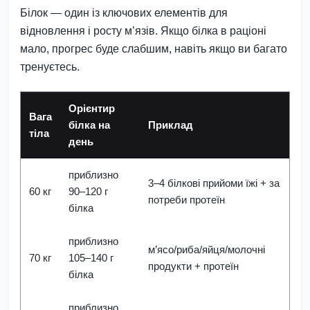
Білок — один із ключових елементів для
відновлення і росту м’язів. Якщо білка в раціоні
мало, прогрес буде слабшим, навіть якщо ви багато
тренуєтесь.
Орієнтир
Вага
білка на
Приклад
тіла
день
приблизно
3–4 білкові прийоми їжі + за
60 кг
90–120 г
потреби протеїн
білка
приблизно
м’ясо/риба/яйця/молочні
70 кг
105–140 г
продукти + протеїн
білка
приблизно